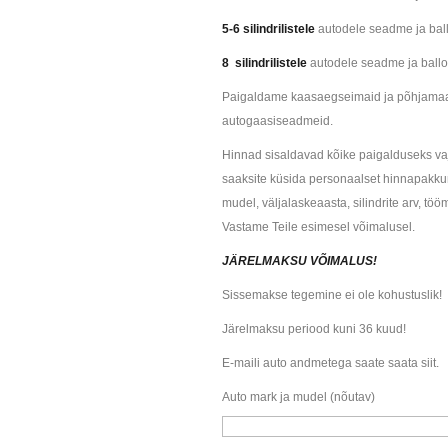
5-6 silindrilistele
autodele seadme ja bal
8 silindrilistele
autodele seadme ja ballo
Paigaldame kaasaegseimaid ja põhjamaa 
autogaasiseadmeid.
Hinnad sisaldavad kõike paigalduseks vaj
saaksite küsida personaalset hinnapakku
mudel, väljalaskeaasta, silindrite arv, tö
Vastame Teile esimesel võimalusel.
JÄRELMAKSU VÕIMALUS!
Sissemakse tegemine ei ole kohustuslik!
Järelmaksu periood kuni 36 kuud!
E-maili auto andmetega saate saata siit.
Auto mark ja mudel (nõutav)