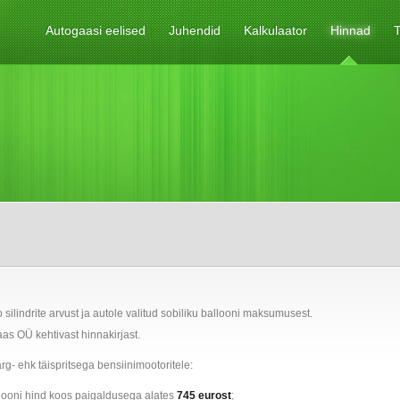
Autogaasi eelised
Juhendid
Kalkulaator
Hinnad
T
ilindrite arvust ja autole valitud sobiliku ballooni maksumusest.
as OÜ kehtivast hinnakirjast.
- ehk täispritsega bensiinimootoritele:
ooni hind koos paigaldusega alates
745 eurost
;