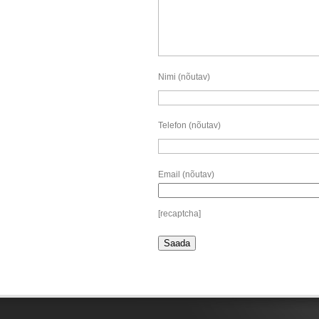
Nimi (nõutav)
Telefon (nõutav)
Email (nõutav)
[recaptcha]