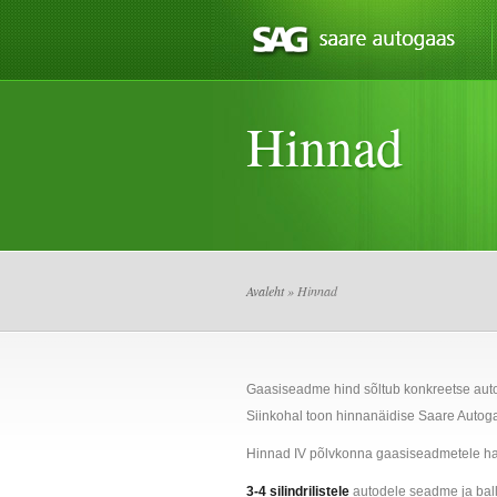
Hinnad
Avaleht
» Hinnad
Gaasiseadme hind sõltub konkreetse auto s
Siinkohal toon hinnanäidise Saare Autoga
Hinnad IV põlvkonna gaasiseadmetele harg
3-4 silindrilistele
autodele seadme ja ball