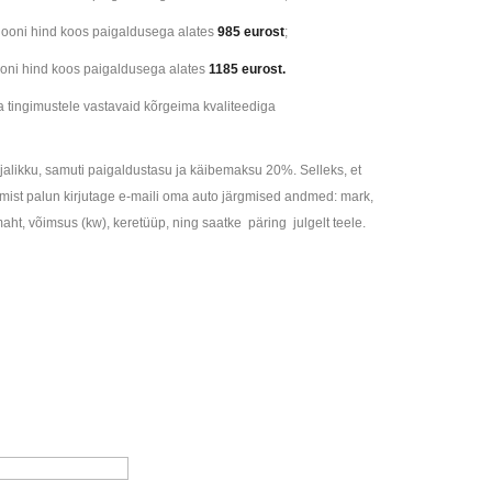
looni hind koos paigaldusega alates
985 eurost
;
oni hind koos paigaldusega alates
1185 eurost
.
tingimustele vastavaid kõrgeima kvaliteediga
alikku, samuti paigaldustasu ja käibemaksu 20%. Selleks, et
mist palun kirjutage e-maili oma auto järgmised andmed: mark,
ömaht, võimsus (kw), keretüüp, ning saatke päring julgelt teele.