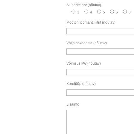
Silindrite arv (nõutav)
3
4
5
6
8
Mootori töömaht, liitrit (nõutav)
Väljalaskeaasta (nõutav)
Võimsus kW (nõutav)
Keretüüp (nõutav)
Lisainfo