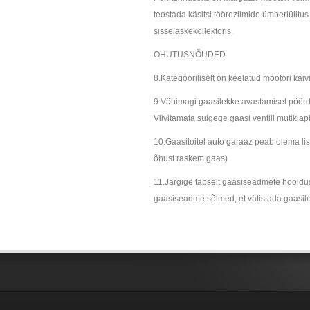
teostada käsitsi tööreziimide ümberlülitus
sisselaskekollektoris.
OHUTUSNÕUDED
8.Kategooriliselt on keelatud mootori käivit
9.Vähimagi gaasilekke avastamisel pöörd
Viivitamata sulgege gaasi ventiil mutiklapi
10.Gaasitoitel auto garaaz peab olema l
õhust raskem gaas)
11.Järgige täpselt gaasiseadmete hooldusg
gaasiseadme sõlmed, et välistada gaasil