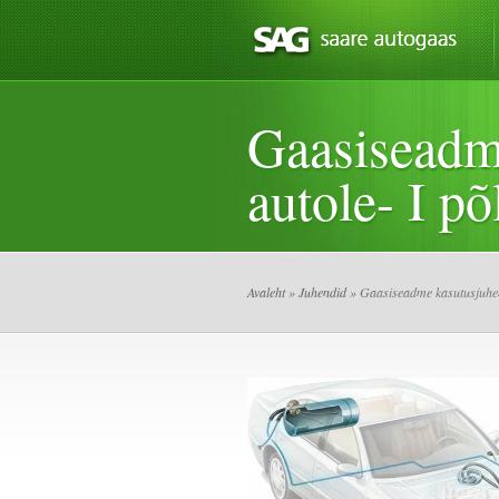
Gaasiseadme
autole- I p
Avaleht
»
Juhendid
» Gaasiseadme kasutusjuhend