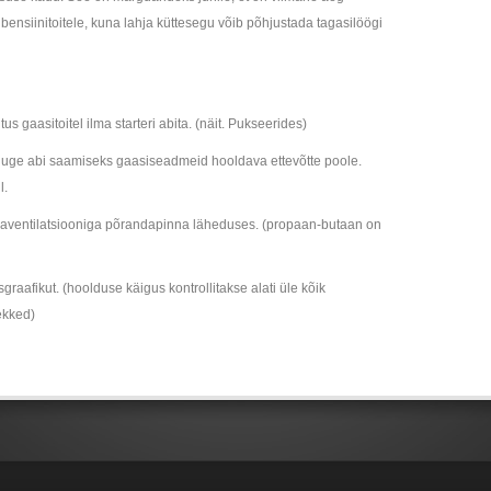
 bensiinitoitele, kuna lahja küttesegu võib põhjustada tagasilöögi
us gaasitoitel ilma starteri abita. (näit. Pukseerides)
uge abi saamiseks gaasiseadmeid hooldava ettevõtte poole.
l.
isaventilatsiooniga põrandapinna läheduses. (propaan-butaan on
raafikut. (hoolduse käigus kontrollitakse alati üle kõik
ekked)