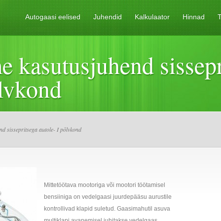
Autogaasi eelised
Juhendid
Kalkulaator
Hinnad
T
 kasutusjuhend sissepr
õlvkond
 sissepritsega autole- I põlvkond
Mittetöötava mootoriga või mootori töötamisel
bensiiniga on vedelgaasi juurdepääsu aurustile
kontrollivad klapid suletud. Gaasimahutil asuva
multiklapi avanemisel juhitakse vedelgaas