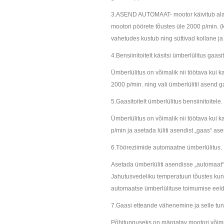
3.ASEND AUTOMAAT- mootor käivitub alati
mootori pöörete tõustes üle 2000 p/min. (k
vahetudes kustub ning süttivad kollane ja 
4.Bensiinitoitelt käsitsi ümberlülitus gaasit
Ümberlülitus on võimalik nii töötava kui 
2000 p/min. ning vali ümberlülitil asend g
5.Gaasitoitelt ümberlülitus bensiinitoitele.
Ümberlülitus on võimalik nii töötava kui 
p/min ja asetada lüliti asendist „gaas“ ase
6.Tööreziimide automaatne ümberlülitus.
Asetada ümberlüliti asendisse „automaat“ 
Jahutusvedeliku temperatuuri tõustes kun
automaatse ümberlülituse toimumise eel
7.Gaasi etteande vähenemine ja selle tu
Põhitunnuseks on märgatav mootori võim