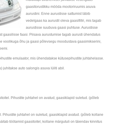
gaasitorustikku mööda mootoriruumis asuva
aurustini. Enne aurustisse sattumist läbib
vedelgaas ka aurustil oleva gaasifiltri, mis tagab
aurustisse suubuva gaasi puhtuse. Aurustisse
t gaasilisse faasi. Piisava aurustumise tagab aurusti ühendatus
se voolikuga õhu ja gaasi põlevsegu moodustava gaasimikserini,
eemi.
 pihustite emulaator, mis ühendatakse kütusepihustite juhtahelasse.
 juhitakse auto salongis asuva lüliti abil.
itel. Pihustite juhtahel on avatud, gaasiklapid suletud. (põleb
Pihustite juhtahel on suletud, gaasiklapid avatud. (põleb kollane
äitab töötamist gaasitoitel, kollane märgutuli on täiendav kinnitus