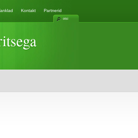
anklad
Kontakt
Partnerid
otsi
itsega