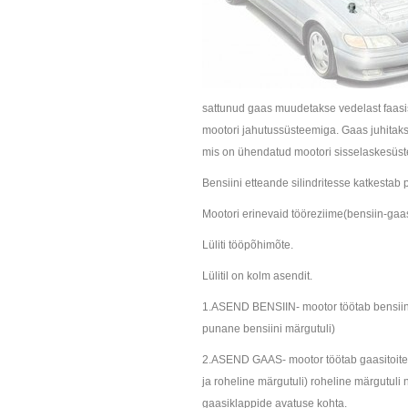
sattunud gaas muudetakse vedelast faasis
mootori jahutussüsteemiga. Gaas juhitak
mis on ühendatud mootori sisselaskesüst
Bensiini etteande silindritesse katkestab
Mootori erinevaid tööreziime(bensiin-gaas)
Lüliti tööpõhimõte.
Lülitil on kolm asendit.
1.ASEND BENSIIN- mootor töötab bensiinito
punane bensiini märgutuli)
2.ASEND GAAS- mootor töötab gaasitoitel. 
ja roheline märgutuli) roheline märgutuli n
gaasiklappide avatuse kohta.