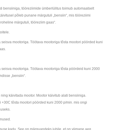
 bensiiniga, tööreziimide ümberlülitus toimub automaatselt
äivitusel põleb punane märgutuli „bensiin“, mis tööreziimi
roheline märgutuli, tööreziim gaas“.
oitele.
ka seisva mootoriga. Töötava mootoriga tõsta mootori pöörded kuni
aas.
ka seisva mootoriga. Töötava mootoriga tõsta pöördeid kuni 2000
ndisse „bensiin“.
ning käivitada mootor. Mootor käivitub alati bensiiniga.
i +30C tõsta mootori pöörded kuni 2000 p/min. mis ongi
duseks.
nnused.
suse kadu. See on märguandeks juhile, et on viimane aeg